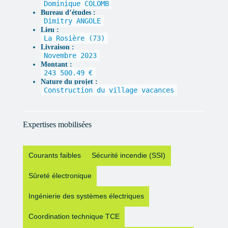
Dominique COLOMB
Bureau d’études :
Dimitry ANGOLE
Lieu :
La Rosière (73)
Livraison :
Novembre 2023
Montant :
243 500.49 €
Nature du projet :
Construction du village vacances
Expertises mobilisées
Courants faibles
Sécurité incendie (SSI)
Sûreté électronique
Ingénierie des systèmes électriques
Coordination technique TCE