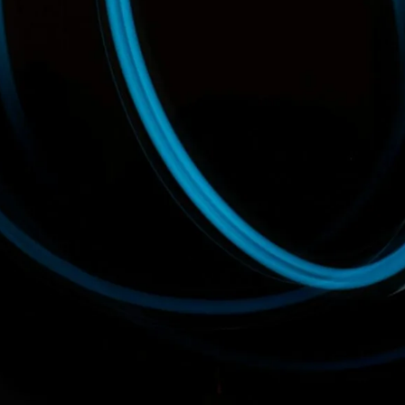
Discuter de mon projet
SCOP
depuis 1956
59 coopérateurs engagés pour la qualité de vos
projets électriques.